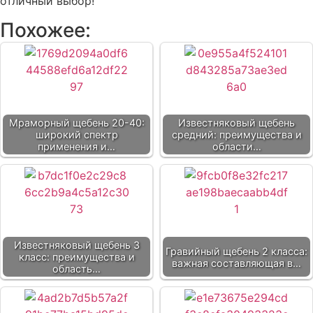
отличный выбор!
Похожее:
Мраморный щебень 20-40:
Известняковый щебень
широкий спектр
средний: преимущества и
применения и…
области…
Известняковый щебень 3
Гравийный щебень 2 класса:
класс: преимущества и
важная составляющая в…
область…